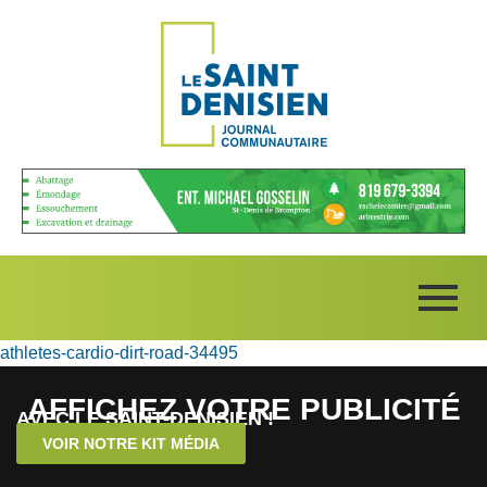
athletes-cardio-dirt-road-34495
AFFICHEZ VOTRE PUBLICITÉ
AVEC LE SAINT-DENISIEN !
VOIR NOTRE KIT MÉDIA