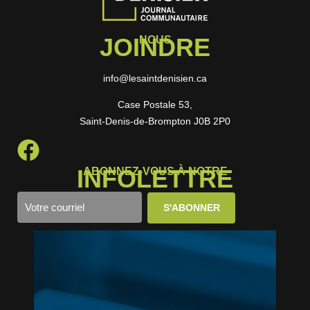
JOINDRE
NOUS
info@lesaintdenisien.ca
Case Postale 53,
Saint-Denis-de-Brompton J0B 2P0
INFOLETTRE
ABONNEZ-VOUS À NOTRE