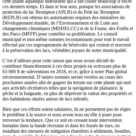
cette plante aquatique indésirable qui a fait couler beaucoup d’encre
ces derniers temps. Et dans le bon sens, puisque les associations de
protection du lac Brompton (APLB) et du Petit lac Brompton
(REPLB) ont obtenu les autorisations requises des ministères du
Développement durable, de l’Environnement et de Lutte aux
changements climatiques (MDDELCC) et de la Faune, des Forêts et
des Parcs (MFFP) pour contrôler sa prolifération. Le conseil
municipal et moi-même sommes reconnaissants pour tout le travail
effectué par ces regroupements de bénévoles qui croient et œuvrent
à la préservation des lacs, véritables joyaux de notre municipalité.
C’est d’ailleurs pour cette raison que nous avons décidé de
contribuer financièrement à ces deux projets en octroyant plus de
63 000 $ de subventions en 2018, et ce, grâce à notre Plan global
environnemental. D’autres sommes seront versées au cours des
prochaines années afin de gagner du terrain sur cette plante qui nuit
aux activités récréatives telles que la navigation de plaisance, la
pêche et la baignade, en plus de déprécier la valeur des propriétés et
des habitations situées autour de lacs infestés.
Bien que ces efforts soient salutaires, ils ne permettent pas de régler
le problème à la source et nous avons tous un rôle à jouer pour
renverser la tendance. Que ce soit en cessant toute intervention
humaine dans la bande riveraine et dans les fossés de rues, en
installant des mesures de mitigation (barrières à sédiments, boudins,