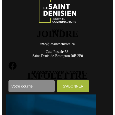
JOINDRE
NOUS
info@lesaintdenisien.ca
Case Postale 53,
Saint-Denis-de-Brompton J0B 2P0
INFOLETTRE
ABONNEZ-VOUS À NOTRE