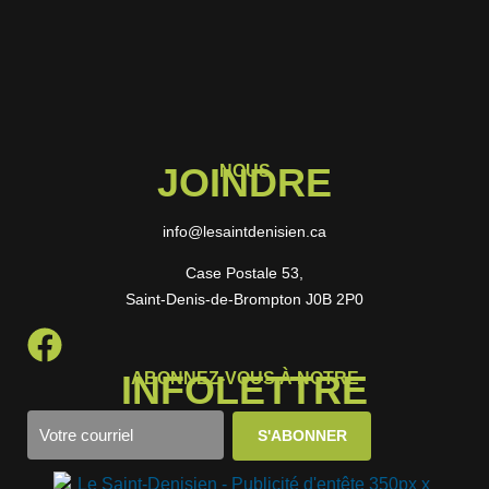
JOINDRE
NOUS
info@lesaintdenisien.ca
Case Postale 53,
Saint-Denis-de-Brompton J0B 2P0
INFOLETTRE
ABONNEZ-VOUS À NOTRE