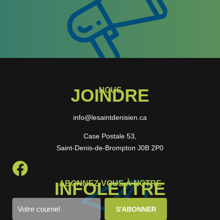
JOINDRE
NOUS
info@lesaintdenisien.ca
Case Postale 53,
Saint-Denis-de-Brompton J0B 2P0
INFOLETTRE
ABONNEZ-VOUS À NOTRE