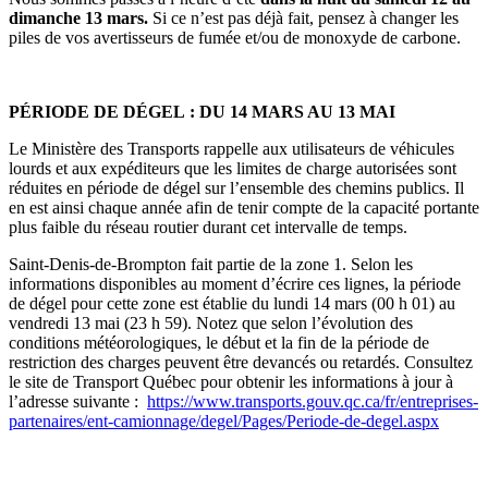
dimanche 13 mars.
Si ce n’est pas déjà fait, pensez à
changer les
piles de vos avertisseurs de fumée et/ou de monoxyde de carbone.
PÉRIODE DE DÉGEL : DU 14 MARS AU 13 MAI
Le Ministère des Transports rappelle aux utilisateurs de véhicules
lourds et aux expéditeurs que les limites de charge autorisées sont
réduites en période de dégel sur l’ensemble des chemins publics. Il
en est ainsi chaque année afin de tenir compte de la capacité portante
plus faible du réseau routier durant cet intervalle de temps.
Saint-Denis-de-Brompton fait partie de la zone 1. Selon les
informations disponibles au moment d’écrire ces lignes, la période
de dégel pour cette zone est établie du lundi 14 mars (00 h 01) au
vendredi 13 mai (23 h 59).
Notez que selon l’évolution des
conditions météorologiques, le début et la fin de la période de
restriction des charges peuvent être devancés ou retardés.
Consultez
le site de Transport Québec pour obtenir les informations à jour à
l’adresse suivante :
https://www.transports.gouv.qc.ca/fr/entreprises-
partenaires/ent-camionnage/degel/Pages/Periode-de-degel.aspx