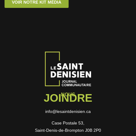
VOIR NOTRE KIT MÉDIA
JOINDRE
NOUS
info@lesaintdenisien.ca
Case Postale 53,
Saint-Denis-de-Brompton J0B 2P0