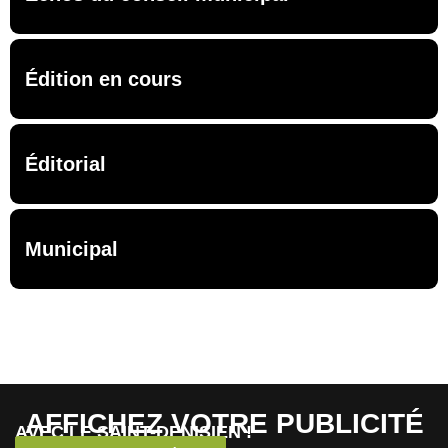
Édition en cours
Éditorial
Municipal
AFFICHEZ VOTRE PUBLICITÉ
AVEC LE SAINT-DENISIEN !