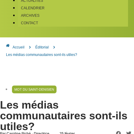
ACTUALITÉS
CALENDRIER
ARCHIVES
CONTACT
Accueil
Éditorial
Les médias communautaires sont-ils utiles?
MOT DU SAINT-DENISIEN
Les médias
communautaires sont-ils
utiles?
Par Caroline Piché · Directrice
, 25 février