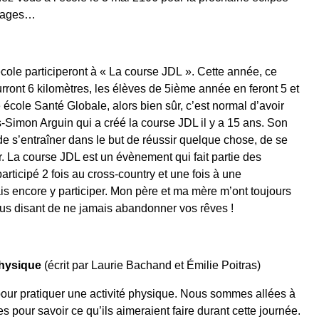
 nuages…
ole participeront à « La course JDL ». Cette année, ce
ront 6 kilomètres, les élèves de 5
ième
année en feront 5 et
école Santé Globale, alors bien sûr, c’est normal d’avoir
-Simon Arguin qui a créé la course JDL il y a 15 ans. Son
 de s’entraîner dans le but de réussir quelque chose, de se
er. La course
JDL
est un évènement qui fait partie des
 participé 2 fois au cross-country et une fois à une
ais encore y participer. Mon père et ma mère m’ont toujours
ous disant de ne jamais abandonner vos rêves !
 physique
(écrit par Laurie Bachand et Émilie Poitras)
our pratiquer une activité physique. Nous sommes allées à
 pour savoir ce qu’ils aimeraient faire durant cette journée.