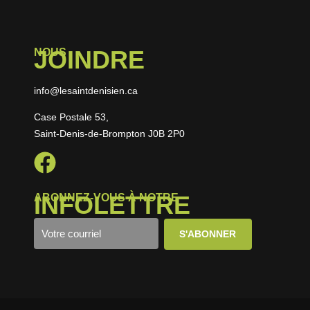
JOINDRE
NOUS
info@lesaintdenisien.ca
Case Postale 53,
Saint-Denis-de-Brompton J0B 2P0
INFOLETTRE
ABONNEZ-VOUS À NOTRE