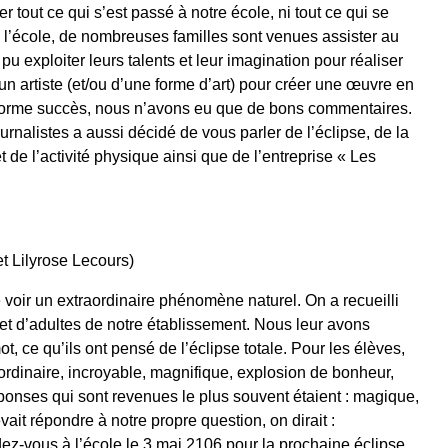
 tout ce qui s’est passé à notre école, ni tout ce qui se
s l’école, de nombreuses familles sont venues assister au
 exploiter leurs talents et leur imagination pour réaliser
n artiste (et/ou d’une forme d’art) pour créer une œuvre en
n énorme succès, nous n’avons eu que de bons commentaires.
rnalistes a aussi décidé de vous parler de l’éclipse, de la
 de l’activité physique ainsi que de l’entreprise « Les
et Lilyrose Lecours)
voir un extraordinaire phénomène naturel. On a recueilli
et d’adultes de notre établissement. Nous leur avons
 ce qu’ils ont pensé de l’éclipse totale. Pour les élèves,
aordinaire, incroyable, magnifique, explosion de bonheur,
éponses qui sont revenues le plus souvent étaient : magique,
ait répondre à notre propre question, on dirait :
ez-vous à l’école le 3 mai 2106 pour la prochaine éclipse