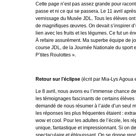
Cette page n’est pas assez grande pour raconter
passe et ni ce qui se passera. Le 11 avril aprè
vernissage du Musée JDL. Tous les élèves ont pu
de magnifiques œuvres. On devait s’inspirer d’u
lien avec les fruits et les légumes. Ce fut u
À refaire assurément. Ma superbe équipe de jou
course JDL, de la Journée Nationale du sport et
P’tites Roulottes ».
Retour sur l’éclipse
(écrit par Mia-Lys Agoua 
Le 8 avril, nous avons eu l’immense chance de 
les témoignages fascinants de certains élèves 
demandé de nous résumer à l’aide d’un seul mot,
les réponses les plus fréquentes étaient : extr
wow et cool. Pour les adultes de l’école, les r
unique, fantastique et impressionnant. Si on dev
spectaculaire et éblouissant. On se donne rend