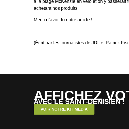
à la plage McKenzie en vélo et on y passerait 
achetant nos produits.
Merci d’avoir lu notre article !
(Écrit par les journalistes de JDL et Patrick Fis
AFFICHEZ VO
AVEC LE SAINT-DENISIEN !
VOIR NOTRE KIT MÉDIA