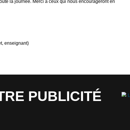
toute la journée. Merci à ceux qui nous encourageront en
et, enseignant)
TRE PUBLICITÉ