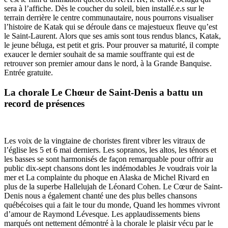
sera à l’affiche. Dès le coucher du soleil, bien installé.e.s sur le
terrain derrière le centre communautaire, nous pourrons visualiser
l’histoire de Katak qui se déroule dans ce majestueux fleuve qu’est
le Saint-Laurent. Alors que ses amis sont tous rendus blancs, Katak,
le jeune béluga, est petit et gris. Pour prouver sa maturité, il compte
exaucer le dernier souhait de sa mamie souffrante qui est de
retrouver son premier amour dans le nord, à la Grande Banquise.
Entrée gratuite.
La chorale Le Chœur de Saint-Denis a battu un
record de présences
Les voix de la vingtaine de choristes firent vibrer les vitraux de
l’église les 5 et 6 mai derniers. Les sopranos, les altos, les ténors et
les basses se sont harmonisés de façon remarquable pour offrir au
public dix-sept chansons dont les indémodables Je voudrais voir la
mer et La complainte du phoque en Alaska de Michel Rivard en
plus de la superbe Hallelujah de Léonard Cohen. Le Cœur de Saint-
Denis nous a également chanté une des plus belles chansons
québécoises qui a fait le tour du monde, Quand les hommes vivront
d’amour de Raymond Lévesque. Les applaudissements biens
marqués ont nettement démontré à la chorale le plaisir vécu par le