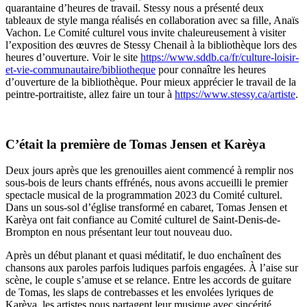
quarantaine d’heures de travail. Stessy nous a présenté deux
tableaux de style manga réalisés en collaboration avec sa fille, Anaïs
Vachon. Le Comité culturel vous invite chaleureusement à visiter
l’exposition des œuvres de Stessy Chenail à la bibliothèque lors des
heures d’ouverture. Voir le site
https://www.sddb.ca/fr/culture-loisir-
et-vie-communautaire/bibliotheque
pour connaître les heures
d’ouverture de la bibliothèque. Pour mieux apprécier le travail de la
peintre-portraitiste, allez faire un tour à
https://www.stessy.ca/artiste
.
C’était la première de Tomas Jensen et Karèya
Deux jours après que les grenouilles aient commencé à remplir nos
sous-bois de leurs chants effrénés, nous avons accueilli le premier
spectacle musical de la programmation 2023 du Comité culturel.
Dans un sous-sol d’église transformé en cabaret, Tomas Jensen et
Karèya ont fait confiance au Comité culturel de Saint-Denis-de-
Brompton en nous présentant leur tout nouveau duo.
Après un début planant et quasi méditatif, le duo enchaînent des
chansons aux paroles parfois ludiques parfois engagées. À l’aise sur
scène, le couple s’amuse et se relance. Entre les accords de guitare
de Tomas, les slaps de contrebasses et les envolées lyriques de
Karèya, les artistes nous partagent leur musique avec sincérité.