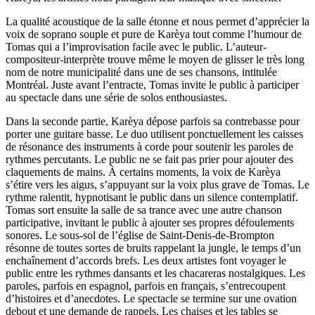
La qualité acoustique de la salle étonne et nous permet d’apprécier la
voix de soprano souple et pure de Karèya tout comme l’humour de
Tomas qui a l’improvisation facile avec le public. L’auteur-
compositeur-interprète trouve même le moyen de glisser le très long
nom de notre municipalité dans une de ses chansons, intitulée
Montréal. Juste avant l’entracte, Tomas invite le public à participer
au spectacle dans une série de solos enthousiastes.
Dans la seconde partie, Karèya dépose parfois sa contrebasse pour
porter une guitare basse. Le duo utilisent ponctuellement les caisses
de résonance des instruments à corde pour soutenir les paroles de
rythmes percutants. Le public ne se fait pas prier pour ajouter des
claquements de mains. À certains moments, la voix de Karèya
s’étire vers les aigus, s’appuyant sur la voix plus grave de Tomas. Le
rythme ralentit, hypnotisant le public dans un silence contemplatif.
Tomas sort ensuite la salle de sa trance avec une autre chanson
participative, invitant le public à ajouter ses propres défoulements
sonores. Le sous-sol de l’église de Saint-Denis-de-Brompton
résonne de toutes sortes de bruits rappelant la jungle, le temps d’un
enchaînement d’accords brefs. Les deux artistes font voyager le
public entre les rythmes dansants et les chacareras nostalgiques. Les
paroles, parfois en espagnol, parfois en français, s’entrecoupent
d’histoires et d’anecdotes. Le spectacle se termine sur une ovation
debout et une demande de rappels. Les chaises et les tables se