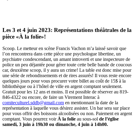
Les 3 et 4 juin 2023: Représentations théâtrales de la
pièce «À la folie»!
Scoop. Le metteur en scène Francis Vachon m’a laissé savoir que
l’on rencontrera dans cette pièce une
psychologue libertine, un
psychiatre condescendant, un amant introverti et une inspecteure de
police un peu déjantée pour gérer toute cette belle bande de coucous
car, deuxième scoop, il y aura un crime! La table est donc mise pour
une série de rebondissements et de rires assurés! Il vous reste encore
quelques jours pour vous procurer votre billet au coût de 15$ à la
bibliothèque ou à l’hôtel de ville en argent comptant seulement.
Gratuit pour les 12 ans et moins. Il est possible de réserver au 819-
846-4322 ou encore, de faire un Virement Interac à
comiteculturel.sddb@gmail.com
en mentionnant la date de la
représentation à laquelle vous désirez assister. Un bar sera sur place
pour vous offrir des boissons alcoolisées ou non. Paiement en argent
comptant. Vous pourrez voir
À la folie
au sous-sol
de l’église
samedi, 3 juin à 19h30 ou dimanche, 4 juin à 14h00.