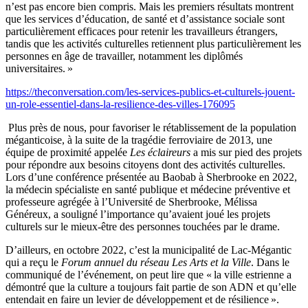
n’est pas encore bien compris. Mais les premiers résultats montrent
que les services d’éducation, de santé et d’assistance sociale sont
particulièrement efficaces pour retenir les travailleurs étrangers,
tandis que les activités culturelles retiennent plus particulièrement les
personnes en âge de travailler, notamment les diplômés
universitaires. »
https://theconversation.com/les-services-publics-et-culturels-jouent-
un-role-essentiel-dans-la-resilience-des-villes-176095
Plus près de nous, pour favoriser le rétablissement de la population
méganticoise, à la suite de la tragédie ferroviaire de 2013, une
équipe de proximité appelée
Les éclaireurs
a mis sur pied des projets
pour répondre aux besoins citoyens dont des activités culturelles.
Lors d’une conférence présentée au Baobab à Sherbrooke en 2022,
la médecin spécialiste en santé publique et médecine préventive et
professeure agrégée à l’Université de Sherbrooke, Mélissa
Généreux, a souligné l’importance
qu’avaient joué les projets
culturels sur le mieux-être des personnes touchées par le drame.
D’ailleurs, en octobre 2022, c’est la municipalité de Lac-Mégantic
qui a reçu le
Forum annuel du réseau Les Arts et la Ville
. Dans le
communiqué de l’événement, on peut lire que « la ville estrienne a
démontré que la culture a toujours fait partie de son ADN et qu’elle
entendait en faire un levier de développement et de résilience ».