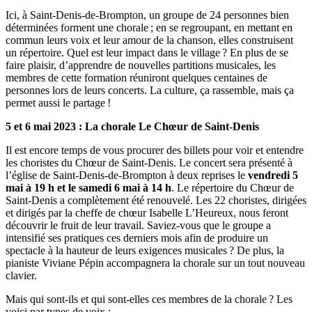
Ici, à Saint-Denis-de-Brompton, un groupe de 24 personnes bien
déterminées forment une chorale ; en se regroupant, en mettant en
commun leurs voix et leur amour de la chanson, elles construisent
un répertoire. Quel est leur impact dans le village ? En plus de se
faire plaisir, d’apprendre de nouvelles partitions musicales, les
membres de cette formation réuniront quelques centaines de
personnes lors de leurs concerts. La culture, ça rassemble, mais ça
permet aussi le partage !
5 et 6 mai 2023 : La chorale Le Chœur de Saint-Denis
Il est encore temps de vous procurer des billets pour voir et entendre
les choristes du Chœur de Saint-Denis. Le concert sera présenté à
l’église de Saint-Denis-de-Brompton à deux reprises le
vendredi 5
mai à 19 h et le samedi 6 mai à 14 h
. Le répertoire du Chœur de
Saint-Denis a complètement été renouvelé. Les 22 choristes, dirigées
et dirigés par la cheffe de chœur Isabelle L’Heureux, nous feront
découvrir le fruit de leur travail. Saviez-vous que le groupe a
intensifié ses pratiques ces derniers mois afin de produire un
spectacle à la hauteur de leurs exigences musicales ? De plus, la
pianiste Viviane Pépin accompagnera la chorale sur un tout nouveau
clavier.
Mais qui sont-ils et qui sont-elles ces membres de la chorale ? Les
voici par types de voix :