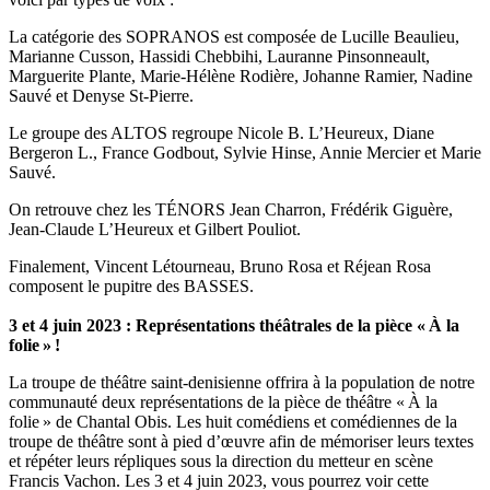
La catégorie des SOPRANOS est composée de Lucille Beaulieu,
Marianne Cusson, Hassidi Chebbihi, Lauranne Pinsonneault,
Marguerite Plante, Marie-Hélène Rodière, Johanne Ramier, Nadine
Sauvé et Denyse St-Pierre.
Le groupe des ALTOS regroupe Nicole B. L’Heureux, Diane
Bergeron L., France Godbout, Sylvie Hinse, Annie Mercier et Marie
Sauvé.
On retrouve chez les TÉNORS Jean Charron, Frédérik Giguère,
Jean-Claude L’Heureux et Gilbert Pouliot.
Finalement, Vincent Létourneau, Bruno Rosa et Réjean Rosa
composent le pupitre des BASSES.
3 et 4 juin 2023 : Représentations théâtrales de la pièce « À la
folie » !
La troupe de théâtre saint-denisienne offrira à la population de notre
communauté deux représentations de la pièce de théâtre
« À la
folie » de Chantal Obis
. Les huit comédiens et comédiennes de la
troupe de théâtre sont à pied d’œuvre afin de mémoriser leurs textes
et répéter leurs répliques sous la direction du
metteur en scène
Francis Vachon. Les 3 et 4 juin 2023, vous pourrez voir cette