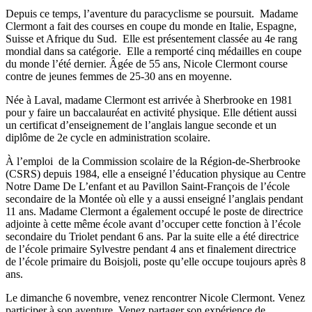
Depuis ce temps, l’aventure du paracyclisme se poursuit. Madame
Clermont a fait des courses en coupe du monde en Italie, Espagne,
Suisse et Afrique du Sud. Elle est présentement classée au 4e rang
mondial dans sa catégorie. Elle a remporté cinq médailles en coupe
du monde l’été dernier. Âgée de 55 ans, Nicole Clermont course
contre de jeunes femmes de 25-30 ans en moyenne.
Née à Laval, madame Clermont est arrivée à Sherbrooke en 1981
pour y faire un baccalauréat en activité physique. Elle détient aussi
un certificat d’enseignement de l’anglais langue seconde et un
diplôme de 2e cycle en administration scolaire.
À l’emploi de la Commission scolaire de la Région-de-Sherbrooke
(CSRS) depuis 1984, elle a enseigné l’éducation physique au Centre
Notre Dame De L’enfant et au Pavillon Saint-François de l’école
secondaire de la Montée où elle y a aussi enseigné l’anglais pendant
11 ans. Madame Clermont a également occupé le poste de directrice
adjointe à cette même école avant d’occuper cette fonction à l’école
secondaire du Triolet pendant 6 ans. Par la suite elle a été directrice
de l’école primaire Sylvestre pendant 4 ans et finalement directrice
de l’école primaire du Boisjoli, poste qu’elle occupe toujours après 8
ans.
Le dimanche 6 novembre, venez rencontrer Nicole Clermont. Venez
participer à son aventure. Venez partager son expérience de