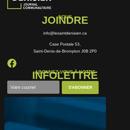
JOINDRE
NOUS
info@lesaintdenisien.ca
Case Postale 53,
Saint-Denis-de-Brompton J0B 2P0
INFOLETTRE
ABONNEZ-VOUS À NOTRE