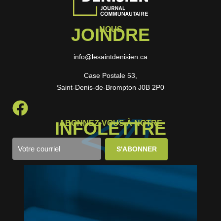
JOINDRE
NOUS
info@lesaintdenisien.ca
Case Postale 53,
Saint-Denis-de-Brompton J0B 2P0
INFOLETTRE
ABONNEZ-VOUS À NOTRE