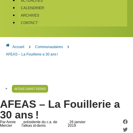
ACTUALITÉS
CALENDRIER
ARCHIVES
CONTACT
Accueil
Communautaires
AFEAS – La Fouillerie a 30 ans !
AFEAS SAINT-DENIS
AFEAS – La Fouillerie a
30 ans !
Par Annie
, présidente du c.a. de
, 26 janvier
Mercier
l'afeas st-denis
2019