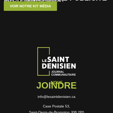
AVEC LE SAINT-DENISIEN !
VOIR NOTRE KIT MÉDIA
JOINDRE
NOUS
info@lesaintdenisien.ca
Case Postale 53,
Saint-Denis-de-Brompton J0B 2P0