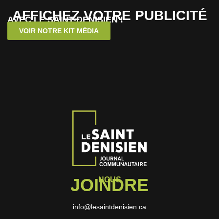
AFFICHEZ VOTRE PUBLICITÉ
AVEC LE SAINT-DENISIEN !
VOIR NOTRE KIT MÉDIA
JOINDRE
NOUS
info@lesaintdenisien.ca