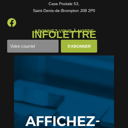
Case Postale 53,
Saint-Denis-de-Brompton J0B 2P0
INFOLETTRE
ABONNEZ-VOUS À NOTRE