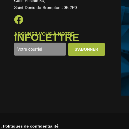
Case Postale 53,
Saint-Denis-de-Brompton J0B 2P0
INFOLETTRE
ABONNEZ-VOUS À NOTRE
 Politiques de confidentialité