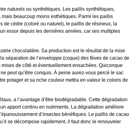
être naturels ou synthétiques. Les paillis synthétiques,
s, mais beaucoup moins esthétiques. Parmi les paillis
s de cèdre (coloré ou naturel), le paillis de résineux, la
t un essor depuis les dernières années, car ses multiples
ustrie chocolatière. Sa production est le résultat de la mise
de la séparation de l’enveloppe (coque) des fèves de cacao de
nt mises de côté et éventuellement ensachées. Quiconque
s ne peut qu’être conquis. À peine aurez-vous percé le sac
e potager et sa riche couleur mettra en valeur le coloris de
gétaux, a l’avantage d’être biodégradable. Cette dégradation
un apport continu en nutriments. La dégradation améliore
se l’épanouissement d’insectes bénéfiques. Le paillis de cacao
squ’il se décompose rapidement, il faut donc le renouveler