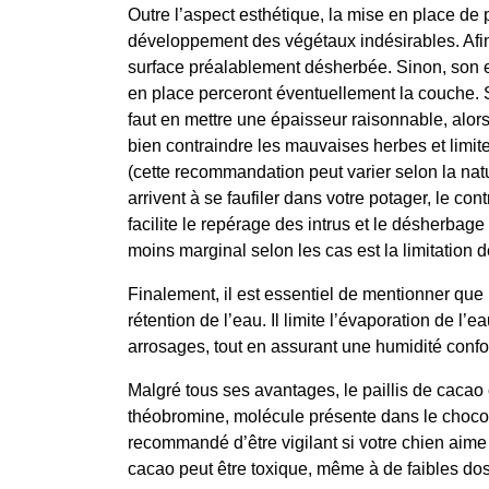
Outre l’aspect esthétique, la mise en place de p
développement des végétaux indésirables. Afin d’
surface préalablement désherbée. Sinon, son e
en place perceront éventuellement la couche. Si 
faut en mettre une épaisseur raisonnable, alor
bien contraindre les mauvaises herbes et limite
(cette recommandation peut varier selon la nat
arrivent à se faufiler dans votre potager, le c
facilite le repérage des intrus et le désherbag
moins marginal selon les cas est la limitation de 
Finalement, il est essentiel de mentionner que l
rétention de l’eau. Il limite l’évaporation de l’e
arrosages, tout en assurant une humidité confo
Malgré tous ses avantages, le paillis de cacao
théobromine, molécule présente dans le chocol
recommandé d’être vigilant si votre chien aime 
cacao peut être toxique, même à de faibles do