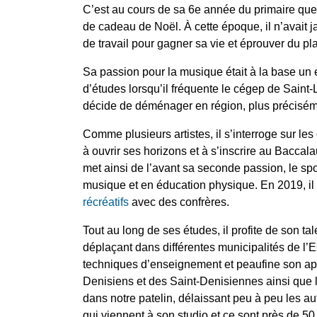
C’est au cours de sa 6
e
année du primaire que N
de cadeau de Noël. À cette époque, il n’avait j
de travail pour gagner sa vie et éprouver du pla
Sa passion pour la musique était à la base un ex
d’études lorsqu’il fréquente le cégep de Saint-L
décide de déménager en région, plus préciséme
Comme plusieurs artistes, il s’interroge sur l
à ouvrir ses horizons et à s’inscrire au Bacca
met ainsi de l’avant sa seconde passion, le sp
musique et en éducation physique. En 2019, il
récréatifs
avec des confrères.
Tout au long de ses études, il profite de son tal
déplaçant dans différentes municipalités de l’Es
techniques d’enseignement et peaufine son ap
Denisiens et des Saint-Denisiennes ainsi que l
dans notre patelin, délaissant peu à peu les autr
qui viennent à son studio et ce sont près de 50