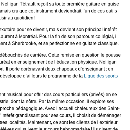
elligan Tétrault reçoit sa toute première guitare en guise
amais cru que cet instrument deviendrait l’un de ces outils
isir au quotidien !
utoire pour se divertir, mais devient son principal intérêt
aurent à Montréal. Pour la fin de son parcours collégial, il
nt à Sherbrooke, et se perfectionne en guitare classique.
es débouchés de carrière. Cette remise en question le pousse
lauréat en enseignement de l’éducation physique. Nelligan
ort. Il porte dorénavant deux chapeaux d’enseignant ; en
 développe d’ailleurs le programme de la
Ligue des sports
ent musical pour offrir des cours particuliers (privés) en se
trie, dont la nôtre. Par la même occasion, il explore ses
proche pédagogique. Avec l’accueil chaleureux des Saint-
’intérêt grandissant pour ses cours, il choisit de déménager
es localités. Maintenant, ce sont les clients de l’extérieur
 élèves qui suivent leur cours hebdomadaire ! Ils disent de