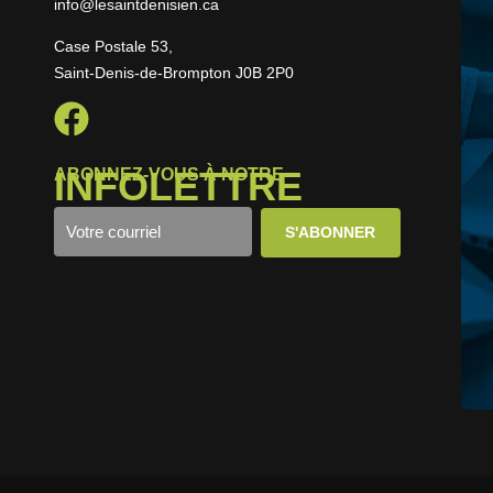
info@lesaintdenisien.ca
Case Postale 53,
Saint-Denis-de-Brompton J0B 2P0
INFOLETTRE
ABONNEZ-VOUS À NOTRE