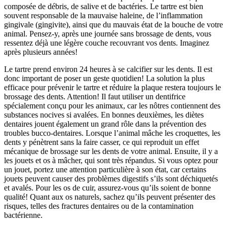
composée de débris, de salive et de bactéries. Le tartre est bien
souvent responsable de la mauvaise haleine, de l’inflammation
gingivale (gingivite), ainsi que du mauvais état de la bouche de votre
animal. Pensez-y, après une journée sans brossage de dents, vous
ressentez déjà une légère couche recouvrant vos dents. Imaginez
après plusieurs années!
Le tartre prend environ 24 heures à se calcifier sur les dents. Il est
donc important de poser un geste quotidien! La solution la plus
efficace pour prévenir le tartre et réduire la plaque restera toujours le
brossage des dents. Attention! Il faut utiliser un dentifrice
spécialement conçu pour les animaux, car les nôtres contiennent des
substances nocives si avalées. En bonnes deuxièmes, les diètes
dentaires jouent également un grand rôle dans la prévention des
troubles bucco-dentaires. Lorsque l’animal mâche les croquettes, les
dents y pénètrent sans la faire casser, ce qui reproduit un effet
mécanique de brossage sur les dents de votre animal. Ensuite, il y a
les jouets et os à mâcher, qui sont très répandus. Si vous optez pour
un jouet, portez une attention particulière à son état, car certains
jouets peuvent causer des problèmes digestifs s’ils sont déchiquetés
et avalés. Pour les os de cuir, assurez-vous qu’ils soient de bonne
qualité! Quant aux os naturels, sachez qu’ils peuvent présenter des
risques, telles des fractures dentaires ou de la contamination
bactérienne.