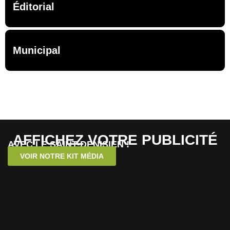
Éditorial
Municipal
AFFICHEZ VOTRE PUBLICITÉ
AVEC LE SAINT-DENISIEN !
VOIR NOTRE KIT MÉDIA