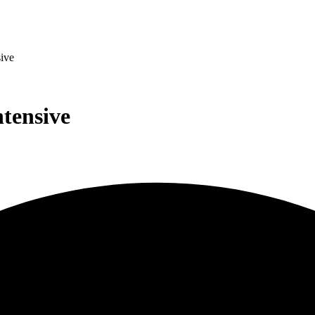
sive
ntensive