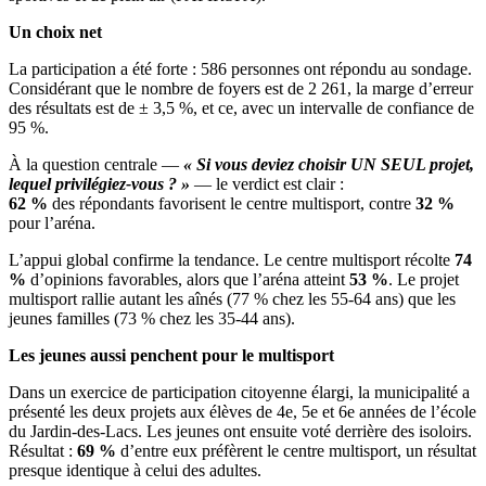
Un choix net
La participation a été forte : 586 personnes ont répondu au sondage.
Considérant que le nombre de foyers est de 2 261, la marge d’erreur
des résultats est de ± 3,5 %, et ce, avec un intervalle de confiance de
95 %.
À la question centrale —
« Si vous deviez choisir UN SEUL projet,
lequel privilégiez-vous ? »
— le verdict est clair :
62 %
des répondants favorisent le centre multisport, contre
32 %
pour l’aréna.
L’appui global confirme la tendance. Le centre multisport récolte
74
%
d’opinions favorables, alors que l’aréna atteint
53 %
. Le projet
multisport rallie autant les aînés (77 % chez les 55-64 ans) que les
jeunes familles (73 % chez les 35-44 ans).
Les jeunes aussi penchent pour le multisport
Dans un exercice de participation citoyenne élargi, la municipalité a
présenté les deux projets aux élèves de 4e, 5e et 6e années de l’école
du Jardin-des-Lacs. Les jeunes ont ensuite voté derrière des isoloirs.
Résultat :
69 %
d’entre eux préfèrent le centre multisport, un résultat
presque identique à celui des adultes.