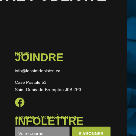
JOINDRE
NOUS
info@lesaintdenisien.ca
Case Postale 53,
Saint-Denis-de-Brompton J0B 2P0
INFOLETTRE
ABONNEZ-VOUS À NOTRE