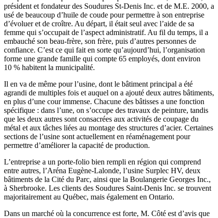
président et fondateur des Soudures St-Denis Inc. et de M.E. 2000, a
usé de beaucoup d’huile de coude pour permettre à son entreprise
d’évoluer et de croître. Au départ, il était seul avec l’aide de sa
femme qui s’occupait de l’aspect administratif. Au fil du temps, il a
embauché son beau-frère, son frère, puis d’autres personnes de
confiance. C’est ce qui fait en sorte qu’aujourd’hui, l’organisation
forme une grande famille qui compte 65 employés, dont environ
10 % habitent la municipalité.
Il en va de même pour l’usine, dont le bâtiment principal a été
agrandi de multiples fois et auquel on a ajouté deux autres bâtiments,
en plus d’une cour immense. Chacune des bâtisses a une fonction
spécifique : dans l’une, on s’occupe des travaux de peinture, tandis
que les deux autres sont consacrées aux activités de coupage du
métal et aux tâches liées au montage des structures d’acier. Certaines
sections de l’usine sont actuellement en réaménagement pour
permettre d’améliorer la capacité de production.
L’entreprise a un porte-folio bien rempli en région qui comprend
entre autres, l’Aréna Eugène-Lalonde, l’usine Surplec HV, deux
bâtiments de la Cité du Parc, ainsi que la Boulangerie Georges Inc.,
à Sherbrooke. Les clients des Soudures Saint-Denis Inc. se trouvent
majoritairement au Québec, mais également en Ontario.
Dans un marché où la concurrence est forte, M. Côté est d’avis que