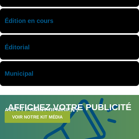
Édition en cours
Éditorial
Municipal
AFFICHEZ VOTRE PUBLICITÉ
AVEC LE SAINT-DENISIEN !
VOIR NOTRE KIT MÉDIA