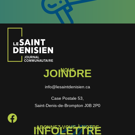
JOINDRE
NOUS
info@lesaintdenisien.ca
Case Postale 53,
Saint-Denis-de-Brompton J0B 2P0
INFOLETTRE
ABONNEZ-VOUS À NOTRE