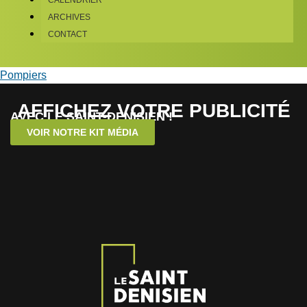
CALENDRIER
ARCHIVES
CONTACT
Pompiers
AFFICHEZ VOTRE PUBLICITÉ
AVEC LE SAINT-DENISIEN !
VOIR NOTRE KIT MÉDIA