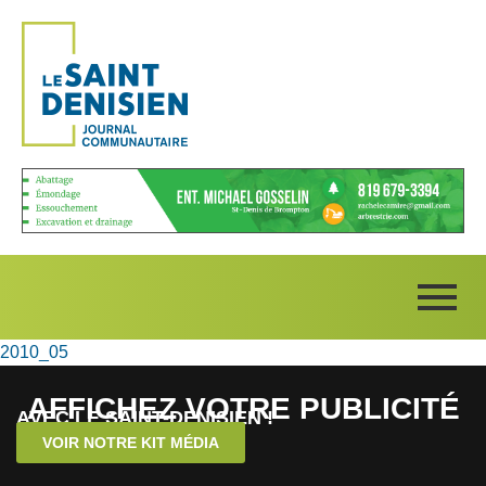
2010_05
AFFICHEZ VOTRE PUBLICITÉ
AVEC LE SAINT-DENISIEN !
VOIR NOTRE KIT MÉDIA