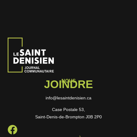
JOINDRE
NOUS
info@lesaintdenisien.ca
Case Postale 53,
Saint-Denis-de-Brompton J0B 2P0