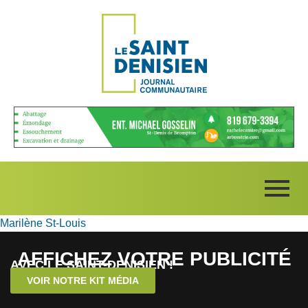
Marilène St-Louis
AFFICHEZ VOTRE PUBLICITÉ
AVEC LE SAINT-DENISIEN !
VOIR NOTRE KIT MÉDIA