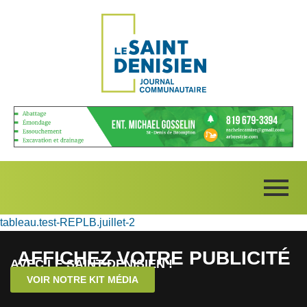
tableau.test-REPLB.juillet-2
AFFICHEZ VOTRE PUBLICITÉ
AVEC LE SAINT-DENISIEN !
VOIR NOTRE KIT MÉDIA