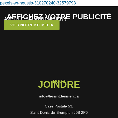
pexels-wr-heustis-310270240-32579798
AFFICHEZ VOTRE PUBLICITÉ
AVEC LE SAINT-DENISIEN !
VOIR NOTRE KIT MÉDIA
JOINDRE
NOUS
info@lesaintdenisien.ca
Case Postale 53,
Saint-Denis-de-Brompton J0B 2P0