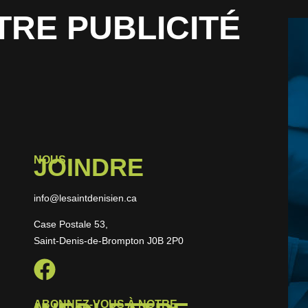
TRE PUBLICITÉ
JOINDRE
NOUS
info@lesaintdenisien.ca
Case Postale 53,
Saint-Denis-de-Brompton J0B 2P0
ABONNEZ-VOUS À NOTRE