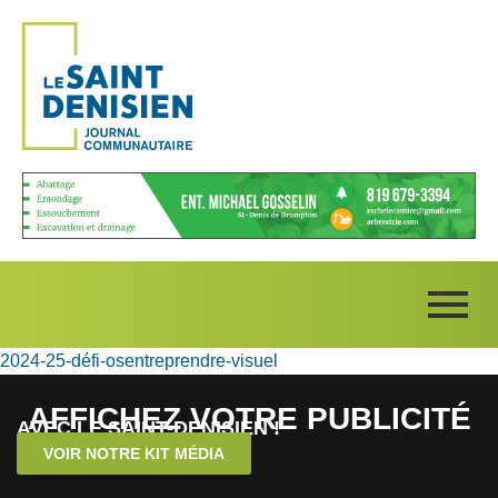
2024-25-défi-osentreprendre-visuel
AFFICHEZ VOTRE PUBLICITÉ
AVEC LE SAINT-DENISIEN !
VOIR NOTRE KIT MÉDIA