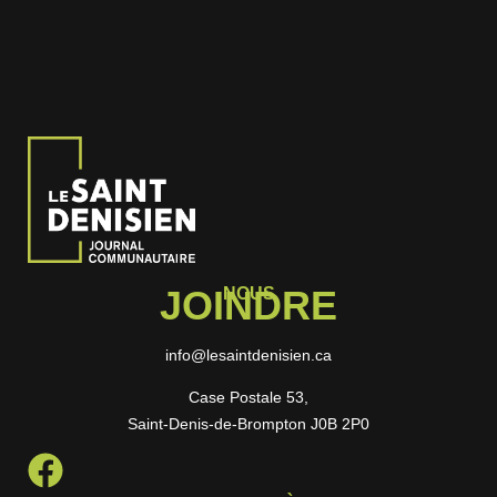
JOINDRE
NOUS
info@lesaintdenisien.ca
Case Postale 53,
Saint-Denis-de-Brompton J0B 2P0