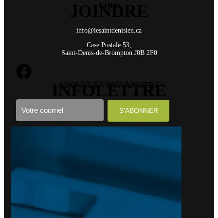
JOINDRE
NOUS
info@lesaintdenisien.ca
Case Postale 53,
Saint-Denis-de-Brompton J0B 2P0
INFOLETTRE
ABONNEZ-VOUS À NOTRE