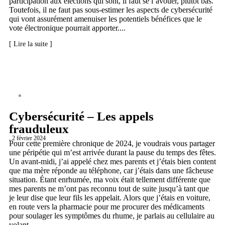
participation aux élections qui sont, il faut se l’avouer, plutôt bas.
Toutefois, il ne faut pas sous-estimer les aspects de cybersécurité
qui vont assurément amenuiser les potentiels bénéfices que le
vote électronique pourrait apporter....
[ Lire la suite ]
CYBERSÉCURITÉ
Cybersécurité – Les appels
frauduleux
, 2 février 2024
Pour cette première chronique de 2024, je voudrais vous partager
une péripétie qui m’est arrivée durant la pause du temps des fêtes.
Un avant-midi, j’ai appelé chez mes parents et j’étais bien content
que ma mère réponde au téléphone, car j’étais dans une fâcheuse
situation. Étant enrhumée, ma voix était tellement différente que
mes parents ne m’ont pas reconnu tout de suite jusqu’à tant que
je leur dise que leur fils les appelait. Alors que j’étais en voiture,
en route vers la pharmacie pour me procurer des médicaments
pour soulager les symptômes du rhume, je parlais au cellulaire au
volant...