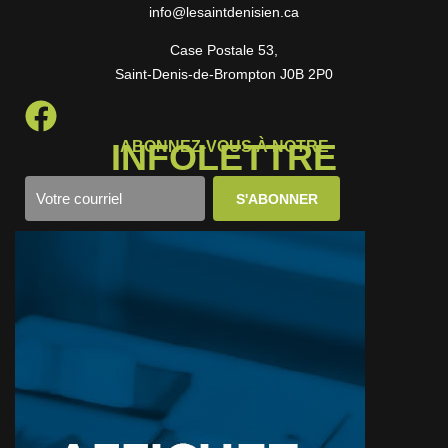
info@lesaintdenisien.ca
Case Postale 53,
Saint-Denis-de-Brompton J0B 2P0
INFOLETTRE
ABONNEZ-VOUS À NOTRE